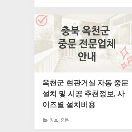
옥천군 현관거실 자동 중문
설치 및 시공 추천정보, 사
이즈별 설치비용
창호_중문