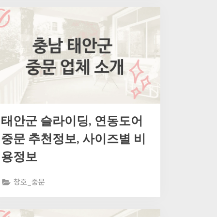
태안군 슬라이딩, 연동도어
중문 추천정보, 사이즈별 비
용정보
창호_중문