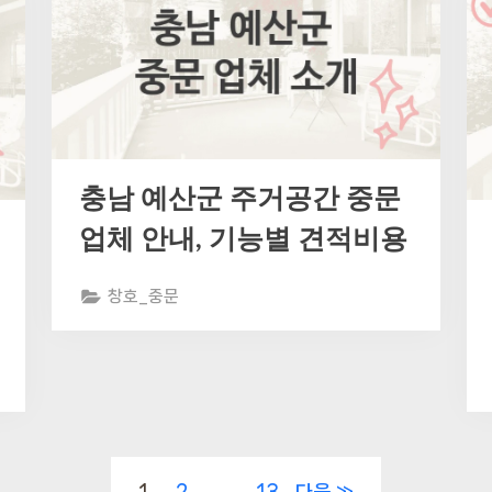
충남 예산군 주거공간 중문
업체 안내, 기능별 견적비용
창호_중문
1
2
…
13
다음