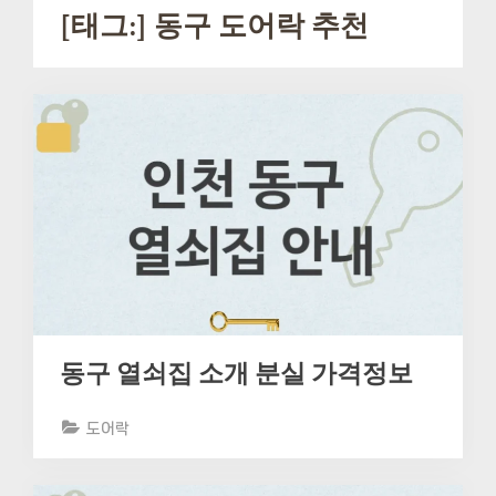
[태그:]
동구 도어락 추천
동구 열쇠집 소개 분실 가격정보
도어락