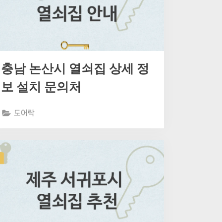
충남 논산시 열쇠집 상세 정
보 설치 문의처
도어락