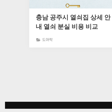
충남 공주시 열쇠집 상세 안
내 열쇠 분실 비용 비교
도어락
글
페
이
지