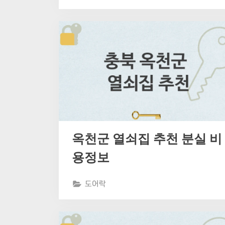
옥천군 열쇠집 추천 분실 비
용정보
도어락