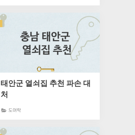
태안군 열쇠집 추천 파손 대
처
도어락