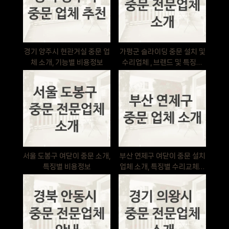
t
:
경기 양주시 현관거실 중문 업
가평군 슬라이딩 중문 설치 및
체 소개, 기능별 비용정보
수리업체 , 브랜드 및 특징별
가격 및 견적
서울 도봉구 여닫이 중문 소개,
부산 연제구 여닫이 중문 설치
특징별 비용정보
업체 소개, 특징별 수리교체비
용