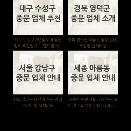
대구 수성구 3연동도어 중문
경북 영덕군 자동문 중문 안내,
업체 추천정보, 브랜드별 비용
특징별 설치비용
및 설치견적
서울 강남구 여닫이 중문 안내,
아름동 현관거실 자동 중문 설
브랜드별 설치비용
치 및 수리업체 안내, 사이즈별
설치비용