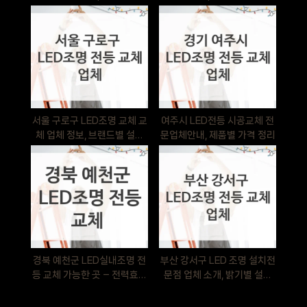
견적
서울 구로구 LED조명 교체 교
여주시 LED전등 시공교체 전
체 업체 정보, 브랜드별 설치
문업체안내, 제품별 가격 정리
견적
경북 예천군 LED실내조명 전
부산 강서구 LED 조명 설치전
등 교체 가능한 곳 – 전력효율
문점 업체 소개, 밝기별 설치
별 교체 견적
견적