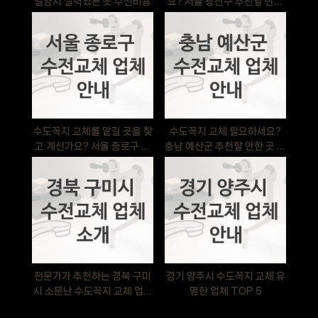
밀양시 실력있는 곳 수전비용
요? 서울 광진구 추천할 만한
곳 수전비용
수도꼭지 교체를 맡길 곳을 찾
수도꼭지 교체 필요하세요?
고 계신가요? 서울 종로구 유
충남 예산군 추천할 만한 곳 수
명한 업체, 수전교체 비용
리비용
전문가가 추천하는 경북 구미
경기 양주시 수도꼭지 교체 유
시 소문난 수도꼭지 교체 업체
명한 업체 TOP 5
와 교체비용