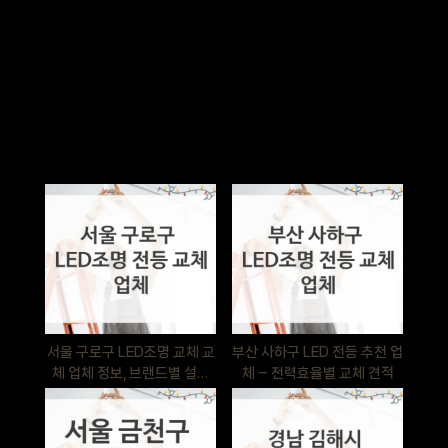
글
r
비용정보
내
N
e
상주시 아파트 LED 조명 전등 교체 전문 업체 안내,
e
v
소비전력별 가격 견적
비
x
i
t
o
Related Posts
게
P
u
이
o
s
s
P
션
t
o
:
s
t
:
서울 구로구 LED조명 교체 교
부산 사하구 LED 전등 추천 업
체 업체 정보, 브랜드별 설치
체 – 전력효율별 교체 견적
견적