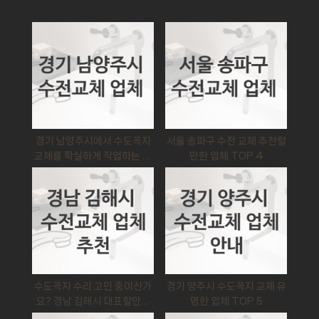
게
o
u
이
s
s
t
P
션
:
o
s
t
:
경기 남양주시에서 수도꼭지
서울 송파구 수전 교체 추천할
교체를 확실하게 작업하는 업
만한 업체 TOP 4
체, 수전교체 견적
수도꼭지 수리 고민 중이신가
경기 양주시 수도꼭지 교체 유
요? 경남 김해시 대표할만한
명한 업체 TOP 5
업체 수전비용